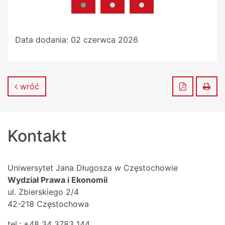
Data dodania:
02 czerwca 2026
Zapisz do
Dru
wróć
Kontakt
Uniwersytet Jana Długosza w Częstochowie
Wydział Prawa i Ekonomii
ul. Zbierskiego 2/4
42-218 Częstochowa
tel.: +48 34 3783 144