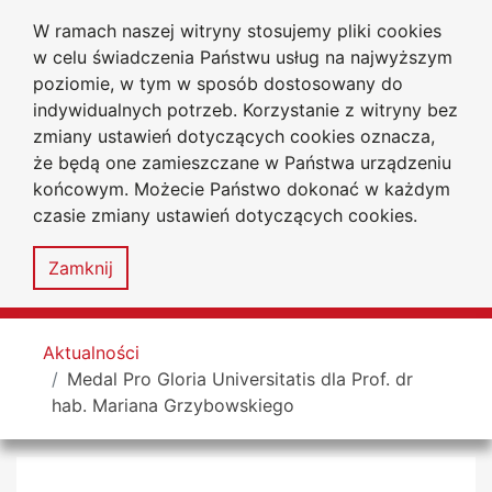
W ramach naszej witryny stosujemy pliki cookies
Uniwersytet
Przejdź do głównego menu
Przejdź do treści
Przejdź do wyszukiwarki
Przejdź do mapy serwisu
w celu świadczenia Państwu usług na najwyższym
Jana Długosza
w Częstochowie
poziomie, w tym w sposób dostosowany do
Wydział Prawa i Ekonomii
indywidualnych potrzeb. Korzystanie z witryny bez
zmiany ustawień dotyczących cookies oznacza,
że będą one zamieszczane w Państwa urządzeniu
końcowym. Możecie Państwo dokonać w każdym
czasie zmiany ustawień dotyczących cookies.
Deklaracja
Mapa
dostępności
serwisu
Zamknij
MENU
Tutaj jesteś
Aktualności
Medal Pro Gloria Universitatis dla Prof. dr
hab. Mariana Grzybowskiego