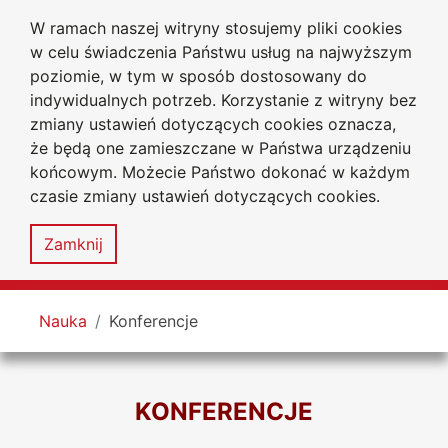
W ramach naszej witryny stosujemy pliki cookies
Uniwersytet
Przejdź do głównego menu
Przejdź do treści
Przejdź do wyszukiwarki
Przejdź do mapy serwisu
w celu świadczenia Państwu usług na najwyższym
Jana Długosza
w Częstochowie
poziomie, w tym w sposób dostosowany do
Wydział Prawa i Ekonomii
indywidualnych potrzeb. Korzystanie z witryny bez
zmiany ustawień dotyczących cookies oznacza,
że będą one zamieszczane w Państwa urządzeniu
końcowym. Możecie Państwo dokonać w każdym
czasie zmiany ustawień dotyczących cookies.
Deklaracja
Mapa
dostępności
serwisu
Zamknij
MENU
Tutaj jesteś
Nauka
Konferencje
KONFERENCJE