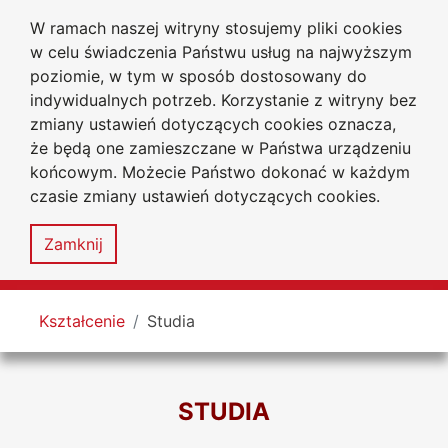
W ramach naszej witryny stosujemy pliki cookies
Uniwersytet
Przejdź do głównego menu
Przejdź do treści
Przejdź do wyszukiwarki
Przejdź do mapy serwisu
w celu świadczenia Państwu usług na najwyższym
Jana Długosza
w Częstochowie
poziomie, w tym w sposób dostosowany do
Wydział Prawa i Ekonomii
indywidualnych potrzeb. Korzystanie z witryny bez
zmiany ustawień dotyczących cookies oznacza,
że będą one zamieszczane w Państwa urządzeniu
końcowym. Możecie Państwo dokonać w każdym
czasie zmiany ustawień dotyczących cookies.
Deklaracja
Mapa
dostępności
serwisu
Zamknij
MENU
Tutaj jesteś
Kształcenie
Studia
STUDIA