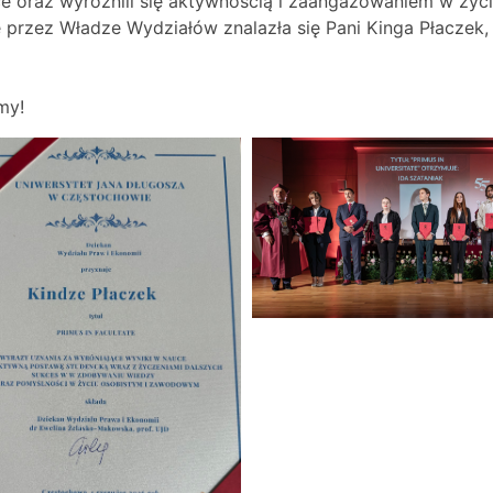
ce oraz wyróżnili się aktywnością i zaangażowaniem w życ
e przez Władze Wydziałów znalazła się Pani Kinga Płaczek,
my!