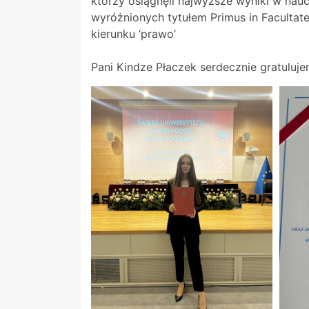
którzy osiągnęli najwyższe wyniki w nau
wyróżnionych tytułem Primus in Facultat
kierunku ‘prawo’
Pani Kindze Płaczek serdecznie gratuluje