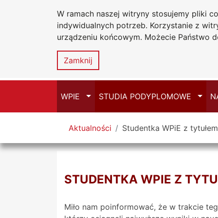
W ramach naszej witryny stosujemy pliki 
Uniwersytet
W
Przejdź do głównego menu
Przejdź do treści
Przejdź do wyszukiwarki
Przejdź do mapy serwisu
indywidualnych potrzeb. Korzystanie z wi
Jana
E
urządzeniu końcowym. Możecie Państwo do
Długosza
w
Częstochowi
Zamknij
Przełącz
Przeł
WPIE
STUDIA PODYPLOMOWE
N
Tutaj jesteś
Aktualności
Studentka WPiE z tytułem 
STUDENTKA WPIE Z TYTU
Miło nam poinformować, że w trakcie teg