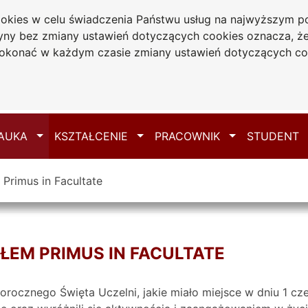
cookies w celu świadczenia Państwu usług na najwyższym
ydział Prawa i
tryny bez zmiany ustawień dotyczących cookies oznacza, 
konomii
konać w każdym czasie zmiany ustawień dotyczących co
Mapa serwisu
e
ącz
Przełącz
Przełącz
Przełącz
AUKA
KSZTAŁCENIE
PRACOWNIK
STUDENT
Primus in Facultate
ŁEM PRIMUS IN FACULTATE
orocznego Święta Uczelni, jakie miało miejsce w dniu 1 c