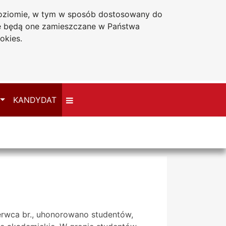
 poziomie, w tym w sposób dostosowany do
Deklaracja dostępności
że będą one zamieszczane w Państwa
okies.
Przełącz
KANDYDAT
zerwca br., uhonorowano studentów,