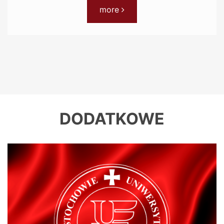
- Przykładowy baner ruch
more
DODATKOWE