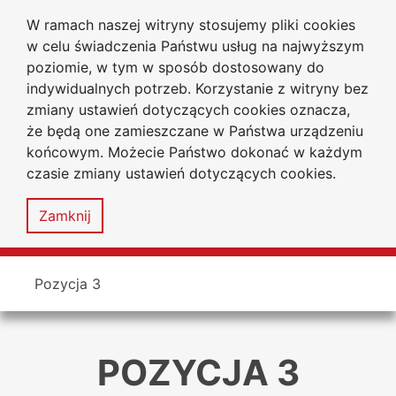
W ramach naszej witryny stosujemy pliki cookies
Uniwersytet
Go to the main menu
Go to content
Go to Search
Go to sitemap
w celu świadczenia Państwu usług na najwyższym
Jana Długosza
w Częstochowie
poziomie, w tym w sposób dostosowany do
Wydział Prawa i Ekonomii
indywidualnych potrzeb. Korzystanie z witryny bez
zmiany ustawień dotyczących cookies oznacza,
że będą one zamieszczane w Państwa urządzeniu
końcowym. Możecie Państwo dokonać w każdym
czasie zmiany ustawień dotyczących cookies.
Accessibility
Sitemap
statement
Zamknij
MENU
You are here
Pozycja 3
POZYCJA 3